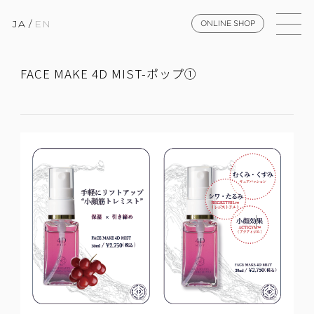
JA
/
EN
ONLINE SHOP
FACE MAKE 4D MIST-ポップ①