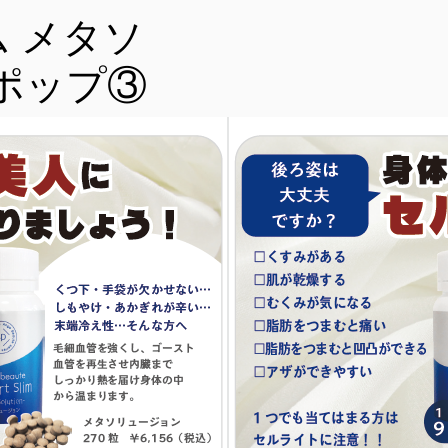
 メタソ
ポップ③