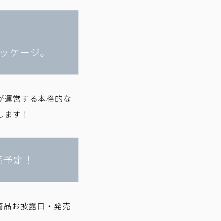
ンパッケージ。
Hが運営する本格的な
します！
売予定！
て商品お披露目・発売