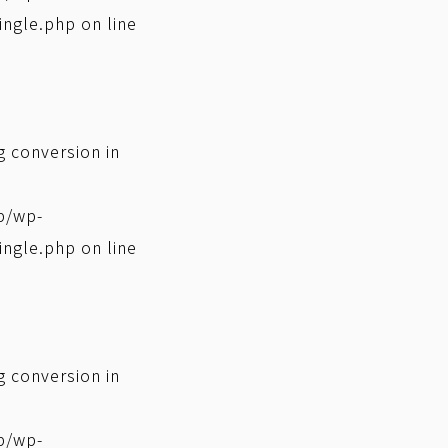
ingle.php
on line
ng conversion in
p/wp-
ingle.php
on line
ng conversion in
p/wp-