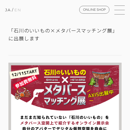
JA
/
EN
ONLINE SHOP
「石川のいいもの×メタバースマッチング展」
に出展します