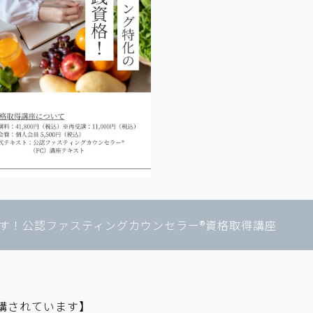
す！公認ファスティングカウンセラー®資格取得講座
講されています
】