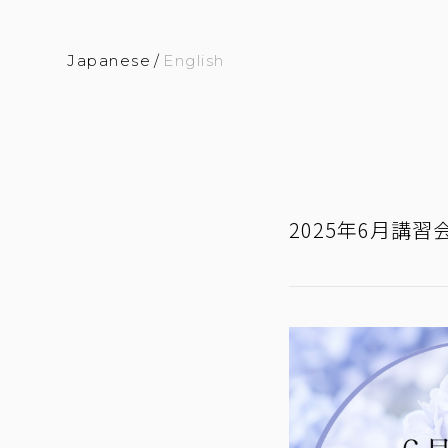
Japanese
/
English
2025年6月講