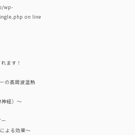
p/wp-
ingle.php
on line
されます！
ピーの高周波温熱
律神経）～
ピー
熱による効果～