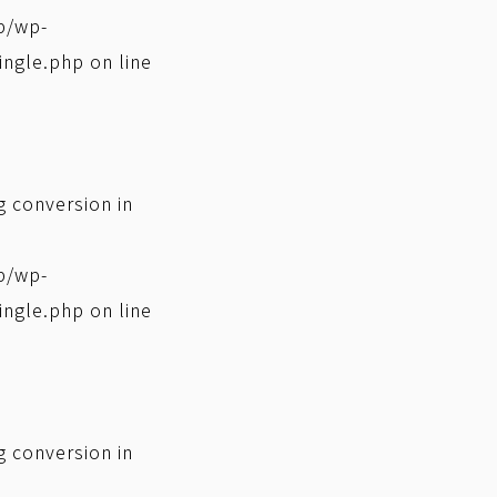
p/wp-
ingle.php
on line
ng conversion in
p/wp-
ingle.php
on line
ng conversion in