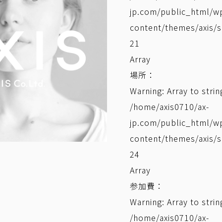
jp.com/public_html/w
content/themes/axis/s
21
Array
場所：
Warning
: Array to stri
/home/axis0710/ax-
jp.com/public_html/w
content/themes/axis/s
24
Array
参加費：
Warning
: Array to stri
/home/axis0710/ax-