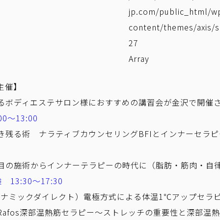
jp.com/public_html/w
content/themes/axis/s
27
Array
主催】
るボディエステサロン様におすすめの講習会が金沢で開催
0～13:00
き残る術 ナラティブカウンセリングBFIとインナーセラ
目の施術からインナーテラピーの時代に（脂肪・筋肉・自
3:30～17:30
イナミックダイレクト）電極方式による体温1℃アップセラ
Rafos深部温熱筋セラピー～ストレッチの重要性と深部温