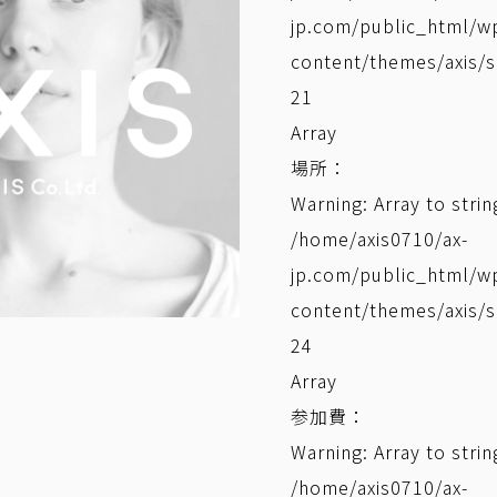
jp.com/public_html/w
content/themes/axis/s
21
Array
場所：
Warning
: Array to stri
/home/axis0710/ax-
jp.com/public_html/w
content/themes/axis/s
24
Array
参加費：
Warning
: Array to stri
/home/axis0710/ax-