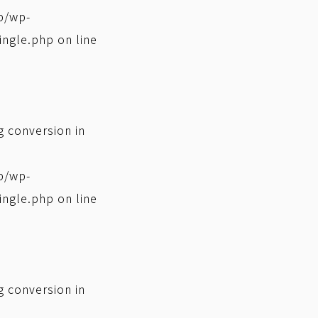
p/wp-
ingle.php
on line
ng conversion in
p/wp-
ingle.php
on line
ng conversion in