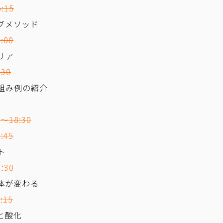
:15
グメソッド
:00
リア
30
組み例の紹介
～18:30
:45
ト
:30
体が変わる
:15
と酸化