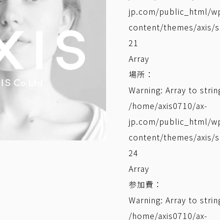
jp.com/public_html/w
content/themes/axis/s
21
Array
場所：
Warning
: Array to stri
/home/axis0710/ax-
jp.com/public_html/w
content/themes/axis/s
24
Array
参加費：
Warning
: Array to stri
/home/axis0710/ax-