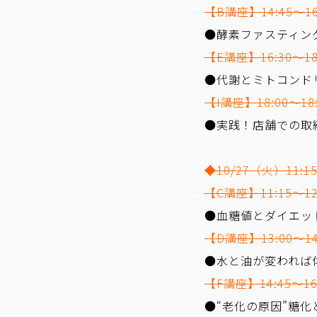
【B講座】14:45～16
●酵素ファスティン
【E講座】16:30～18
●代謝とミトコンド
【I講座】18:00～18:
●実践！店舗での取
◆10/27（火）11:15
【C講座】11:15～12
●血糖値とダイエッ
【D講座】13:00～14
●水と油が変われば
【F講座】14:45～16
●“老化の原因”糖化