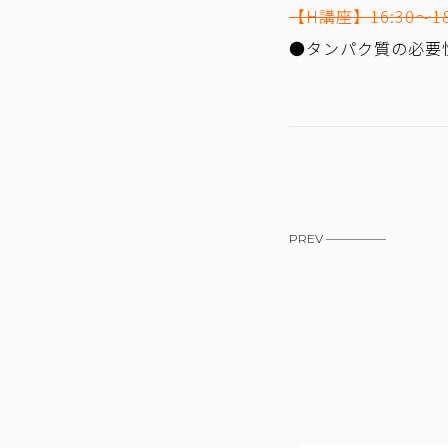
【H講座】16:30～18
●タンパク質の必要
PREV —————