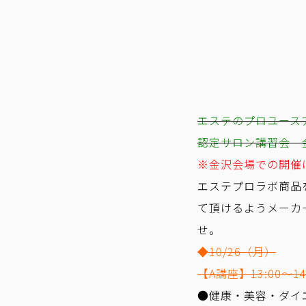
エステのプロユース
認定サロン講習会 
※金沢会場での開催
エステプロラボ商品
て頂けるようメーカ
せ。
◆10/26（月）
【A講座】13:00～14
●健康・美容・ダイ