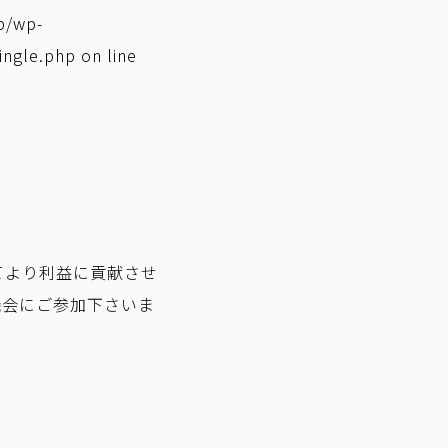
p/wp-
ingle.php
on line
てより利益に貢献させ
機会にご参加下さいま