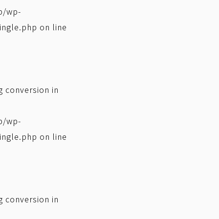
p/wp-
ingle.php
on line
ng conversion in
p/wp-
ingle.php
on line
ng conversion in