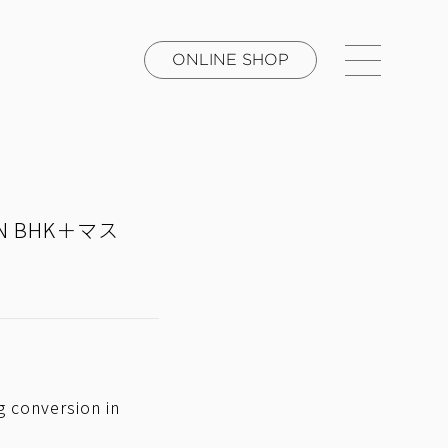
ONLINE SHOP
N BHK＋マス
ng conversion in