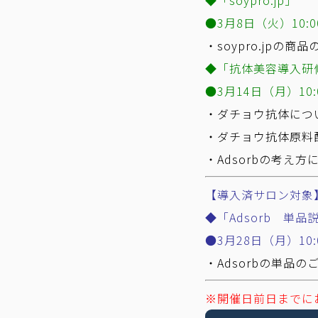
◆「soypro.jp」
●3
月8日（火）10:00
・soypro.jpの商
◆「抗体美容導入研
●3
月14日（月）10:0
・ダチョウ抗体につ
・ダチョウ抗体原料
・Adsorbの考え方
【導入済サロン対象
◆「Adsorb 単品
●3月28日（月）10:0
・Adsorbの単品の
※開催日前日までに