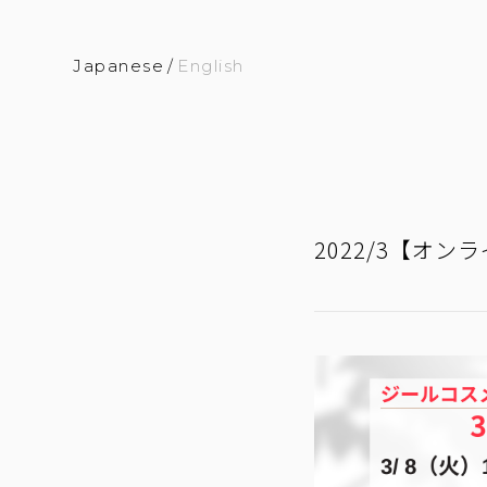
Japanese
/
English
2022/3【オ