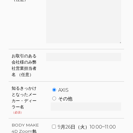
お取引のある
会社様のみ弊
社営業担当者
名
（任意）
知るきっかけ
AXIS
となったメー
その他
カー・ディー
ラー名
（必須）
BODY MAKE
9月26日（火）10:00~11:00
4D Zoom勉